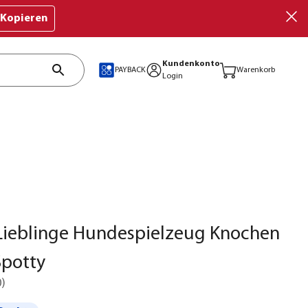
Kopieren
Kundenkonto
PAYBACK
Warenkorb
Login
Lieblinge Hundespielzeug Knochen
Spotty
0
)