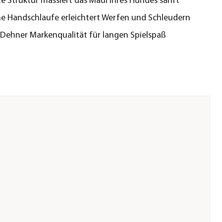
 Struktur massiert das Maul Ihres Hundes sanft
he Handschlaufe erleichtert Werfen und Schleudern
Dehner Markenqualität für langen Spielspaß