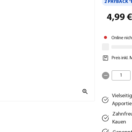
2 PAYBACK °
4,99 
Online nic
Preis inkl.
1
Vielseit
Apportie
Zahnfreu
Kauen