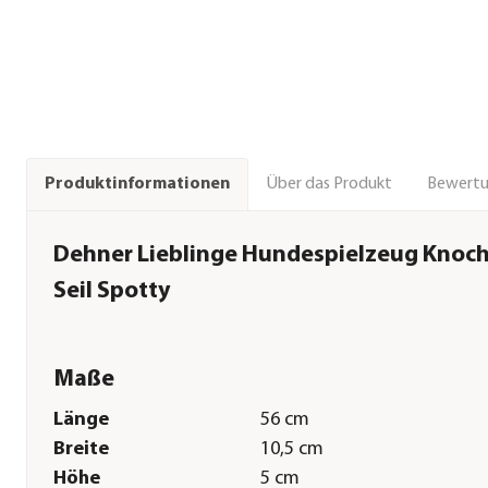
Über das Produkt
Bewert
Produktinformationen
Dehner Lieblinge Hundespielzeug Knoc
Seil Spotty
Maße
Länge
56 cm
Breite
10,5 cm
Höhe
5 cm