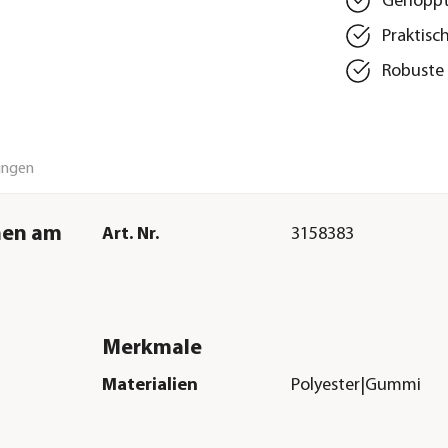
Genoppte
Praktisc
Robuste 
ungen
hen am
Art. Nr.
3158383
Merkmale
Materialien
Polyester|Gummi