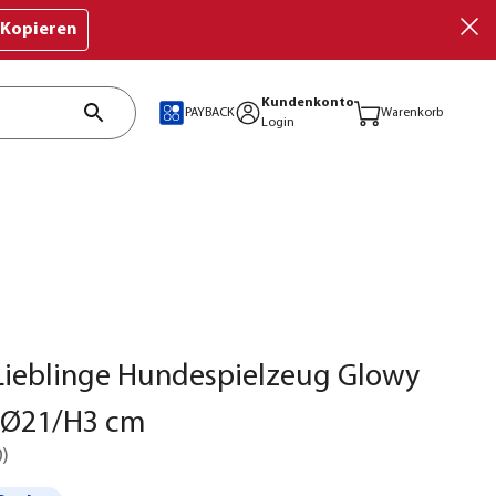
Kopieren
Kundenkonto
PAYBACK
Warenkorb
Login
Lieblinge Hundespielzeug Glowy
. Ø21/H3 cm
0
)