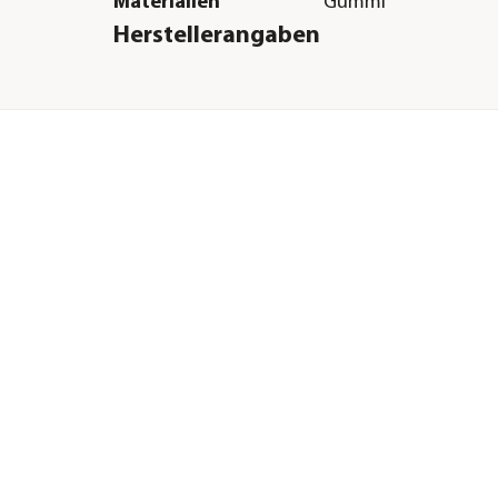
Materialien
Gummi
Herstellerangaben
Land
Deutschland
Firma
Dehner Gartencent
Co. KG
E-Mail
service@dehner.de
Straße
Donauwörther Str.
Hausnummer
3-5
Postleitzahl
86641
Stadt
Rain