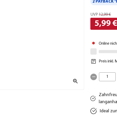
2 PAYBACK °
UVP
12,99 €
5,99 
Online nic
Preis inkl.
1
Zahnfreu
langanha
Ideal zu