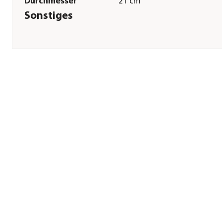
Durchmesser
21 cm
Sonstiges
Marke
Dehner Lieblinge
Tierart
Hunde