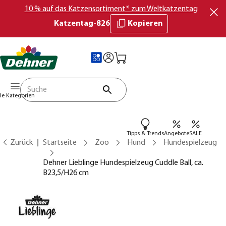
10 % auf das Katzensortiment* zum Weltkatzentag
Katzentag-826
Kopieren
lle Kategorien
Tipps & Trends
Angebote
SALE
Zurück
Startseite
Zoo
Hund
Hundespielzeug
Dehner Lieblinge Hundespielzeug Cuddle Ball, ca.
B23,5/H26 cm