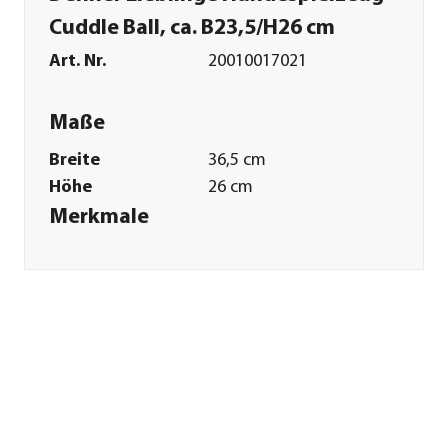
Cuddle Ball, ca. B23,5/H26 cm
Art. Nr.
20010017021
Maße
Breite
36,5 cm
Höhe
26 cm
Merkmale
Farbe
Rot|Hellgrau
Materialien
Plüsch
Sonstiges
Marke
Dehner Lieblinge
Tierart
Hunde
Herstellerangaben
Land
Deutschland