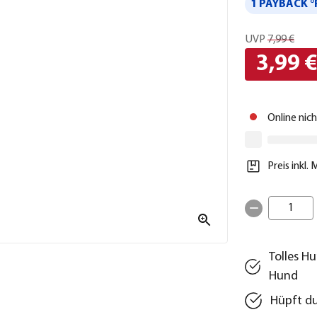
1 PAYBACK °
UVP
7,99 €
3,99 
Online nic
Preis inkl.
1
Tolles H
Hund
Hüpft du