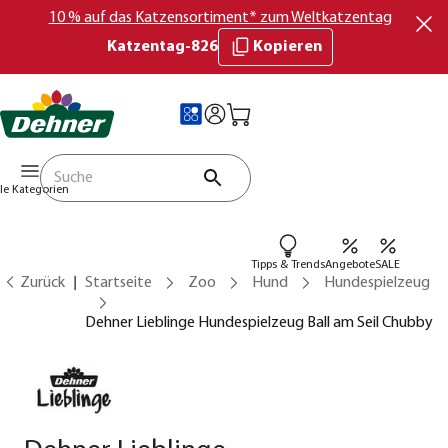
10 % auf das Katzensortiment* zum Weltkatzentag
Katzentag-826
Kopieren
lle Kategorien
Tipps & Trends
Angebote
SALE
Zurück
Startseite
Zoo
Hund
Hundespielzeug
Dehner Lieblinge Hundespielzeug Ball am Seil Chubby