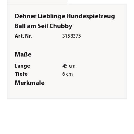
Dehner Lieblinge Hundespielzeug
Ball am Seil Chubby
Art. Nr.
3158375
Maße
Länge
45 cm
Tiefe
6 cm
Merkmale
Materialien
Polyester|Gummi
Sonstiges
Marke
Dehner Lieblinge
Tierart
Hunde
Herstellerangaben