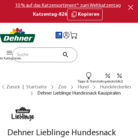
10 % auf das Katzensortiment* zum Weltkatzentag
Katzentag-826
Kopieren
lle Kategorien
Tipps & Trends
Angebote
SALE
Zurück
Startseite
Zoo
Hund
Hundeleckerlies
Dehner Lieblinge Hundesnack Kauspiralen
Dehner Lieblinge Hundesnack