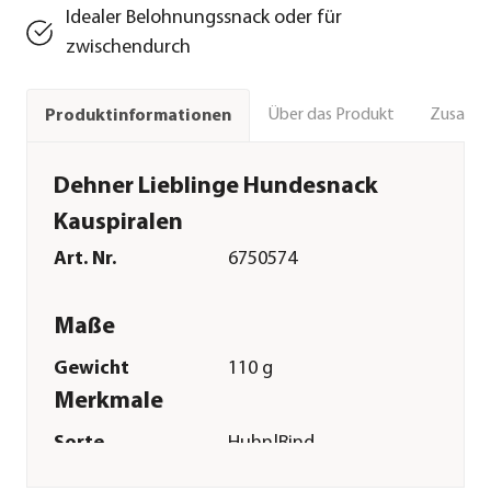
Idealer Belohnungssnack oder für
zwischendurch
Über das Produkt
Zusamm
Produktinformationen
Dehner Lieblinge Hundesnack
Kauspiralen
Art. Nr.
6750574
Maße
Gewicht
110 g
Merkmale
Sorte
Huhn|Rind
Futterart
Kausnack