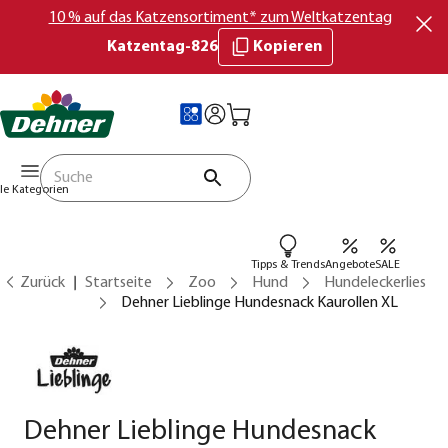
10 % auf das Katzensortiment* zum Weltkatzentag
Katzentag-826
Kopieren
lle Kategorien
Tipps & Trends
Angebote
SALE
Zurück
Startseite
Zoo
Hund
Hundeleckerlies
Dehner Lieblinge Hundesnack Kaurollen XL
Dehner Lieblinge Hundesnack