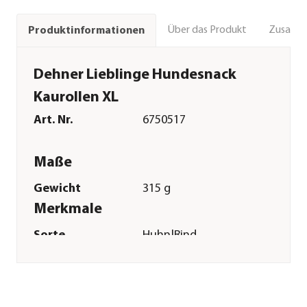
Über das Produkt
Zusamm
Produktinformationen
Dehner Lieblinge Hundesnack
Kaurollen XL
Art. Nr.
6750517
Maße
Gewicht
315 g
Merkmale
Sorte
Huhn|Rind
Futterart
Kaurollen
Verpackung
Beutel
Sonstiges