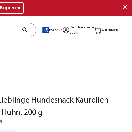
Kopieren
Kundenkonto
PAYBACK
Warenkorb
Login
ieblinge Hundesnack Kaurollen
 Huhn, 200 g
0
)