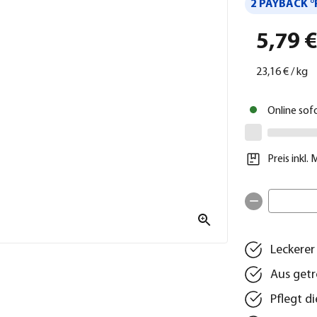
2 PAYBACK °
5,79 
23,16 €
/
kg
Online sof
Preis inkl.
Leckere
Aus getr
Pflegt d