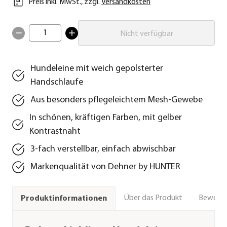
Preis inkl. MwSt.
,
zzgl.
Versandkosten
1
Nicht verfügbar
Hundeleine mit weich gepolsterter
Handschlaufe
Aus besonders pflegeleichtem Mesh-Gewebe
In schönen, kräftigen Farben, mit gelber
Kontrastnaht
3-fach verstellbar, einfach abwischbar
Markenqualität von Dehner by HUNTER
Über das Produkt
Bewert
Produktinformationen