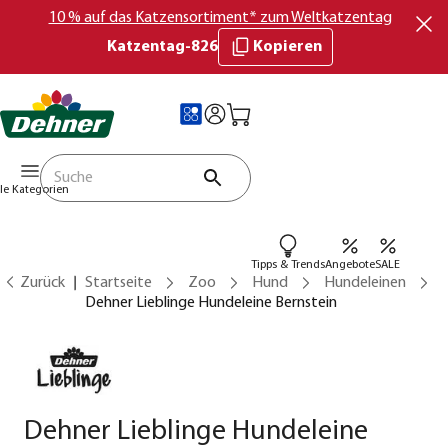
10 % auf das Katzensortiment* zum Weltkatzentag
Katzentag-826
Kopieren
lle Kategorien
Tipps & Trends
Angebote
SALE
Zurück
Startseite
Zoo
Hund
Hundeleinen
Dehner Lieblinge Hundeleine Bernstein
Dehner Lieblinge Hundeleine