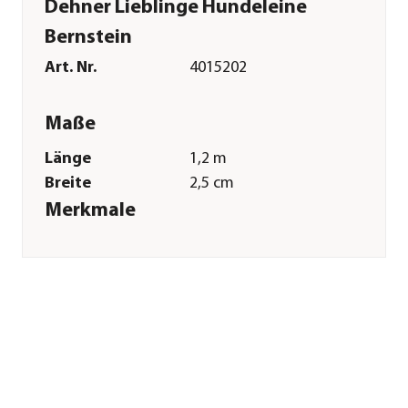
Dehner Lieblinge Hundeleine
Bernstein
Art. Nr.
4015202
Maße
Länge
1,2 m
Breite
2,5 cm
Merkmale
Farbe
Orange
Sonstiges
Marke
Dehner Lieblinge
Tierart
Hunde
Herstellerangaben
Land
Deutschland