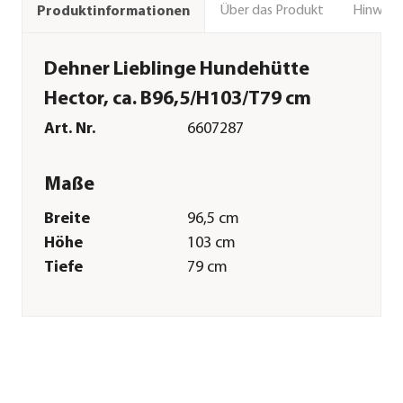
Über das Produkt
Hinweise
Produktinformationen
Dehner Lieblinge Hundehütte
Hector, ca. B96,5/H103/T79 cm
Art. Nr.
6607287
Maße
Breite
96,5 cm
Höhe
103 cm
Tiefe
79 cm
Merkmale
Farbe
Grau|Dunkelrot|Weiß
Materialien
Bitumen|Tannenholz
Sonstiges