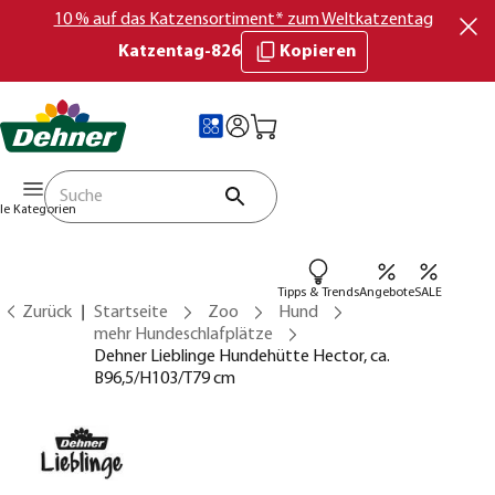
10 % auf das Katzensortiment* zum Weltkatzentag
Katzentag-826
Kopieren
lle Kategorien
Tipps & Trends
Angebote
SALE
Zurück
Startseite
Zoo
Hund
mehr Hundeschlafplätze
Dehner Lieblinge Hundehütte Hector, ca.
B96,5/H103/T79 cm