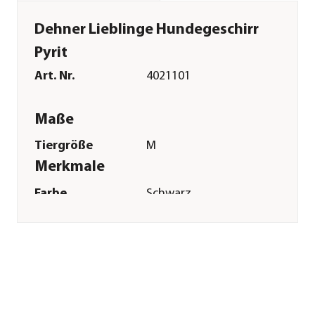
Dehner Lieblinge Hundegeschirr
Pyrit
Art. Nr.
4021101
Maße
Tiergröße
M
Merkmale
Farbe
Schwarz
Sonstiges
Marke
Dehner Lieblinge
Tierart
Hunde
Herstellerangaben
Land
Deutschland