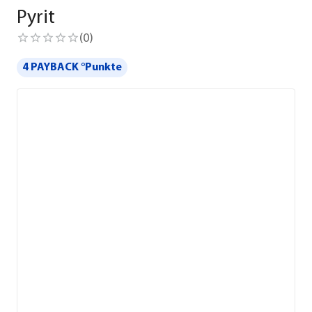
Pyrit
(
0
)
4 PAYBACK °Punkte