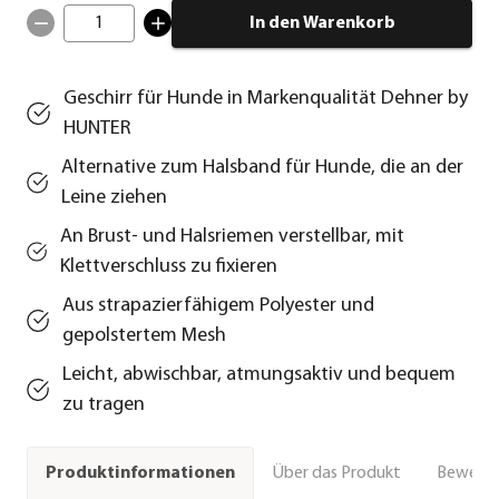
1
In den Warenkorb
Geschirr für Hunde in Markenqualität Dehner by
HUNTER
Alternative zum Halsband für Hunde, die an der
Leine ziehen
An Brust- und Halsriemen verstellbar, mit
Klettverschluss zu fixieren
Aus strapazierfähigem Polyester und
gepolstertem Mesh
Leicht, abwischbar, atmungsaktiv und bequem
zu tragen
Über das Produkt
Bewert
Produktinformationen