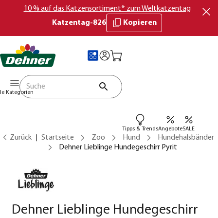
10 % auf das Katzensortiment* zum Weltkatzentag
Katzentag-826
Kopieren
lle Kategorien
Tipps & Trends
Angebote
SALE
Zurück
Startseite
Zoo
Hund
Hundehalsbänder
Dehner Lieblinge Hundegeschirr Pyrit
Dehner Lieblinge Hundegeschirr