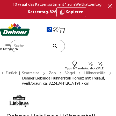
10 % auf das Katzensortiment* zum Weltkatzentag
Katzentag-826
Kopieren
lle Kategorien
Tipps & Trends
Angebote
SALE
Zurück
Startseite
Zoo
Vogel
Hühnerställe
Dehner Lieblinge Hühnerstall Florenz mit Freilauf,
weiß/braun, ca. B224,3/H120,7/T91,7 cm