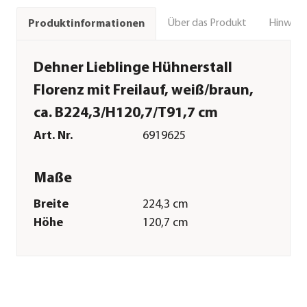
Über das Produkt
Hinweise
Produktinformationen
Dehner Lieblinge Hühnerstall
Florenz mit Freilauf, weiß/braun,
ca. B224,3/H120,7/T91,7 cm
Art. Nr.
6919625
Maße
Breite
224,3 cm
Höhe
120,7 cm
Tiefe
91,7 cm
Merkmale
Farbe
Weiß|Hellbraun|Rot
Materialien
Tannenholz|Bitumen|Metall|Acr