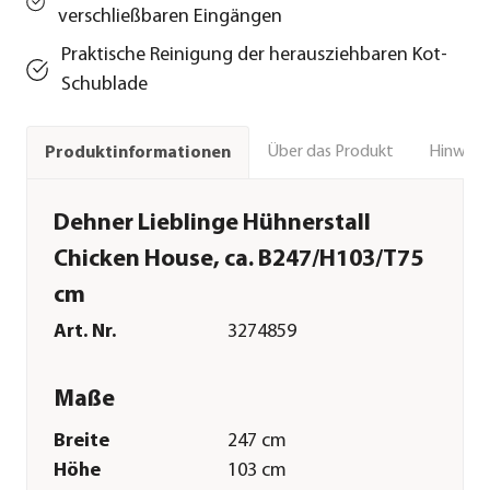
verschließbaren Eingängen
Praktische Reinigung der herausziehbaren Kot-
Schublade
Über das Produkt
Hinweise
Produktinformationen
Dehner Lieblinge Hühnerstall
Chicken House, ca. B247/H103/T75
cm
Art. Nr.
3274859
Maße
Breite
247 cm
Höhe
103 cm