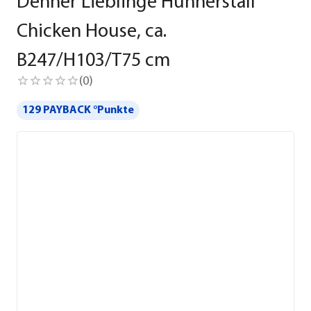
Dehner Lieblinge Hühnerstall
Chicken House, ca.
B247/H103/T75 cm
(
0
)
129 PAYBACK °Punkte