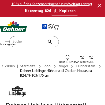
10 % auf das Katzensortiment* zum Weltkatzentag
Katzentag-826
Kopieren
lle Kategorien
Tipps & Trends
Angebote
SALE
Zurück
Startseite
Zoo
Vogel
Hühnerställe
Dehner Lieblinge Hühnerstall Chicken House, ca.
B247/H103/T75 cm