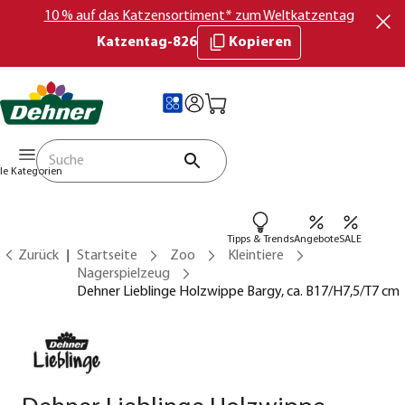
10 % auf das Katzensortiment* zum Weltkatzentag
Katzentag-826
Kopieren
lle Kategorien
Tipps & Trends
Angebote
SALE
Zurück
Startseite
Zoo
Kleintiere
Nagerspielzeug
Dehner Lieblinge Holzwippe Bargy, ca. B17/H7,5/T7 cm