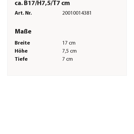
ca. B17/H7,5/T7 cm
Art. Nr.
20010014381
Maße
Breite
17 cm
Höhe
7,5 cm
Tiefe
7 cm
Merkmale
Farbe
Natur
Materialien
Kiefernholz
Oberfläche
naturbelassen
Sonstiges
Marke
Dehner Lieblinge
Tierart
Hamster|Zwerghamster|Mäuse|
Zertifizierung
FSC® zertifiziertes