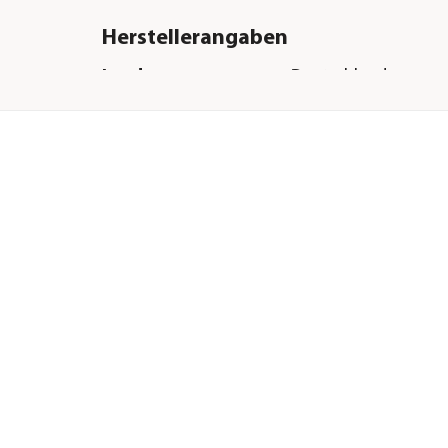
Herstellerangaben
Land
Deutschland
|Zwerghamster|Mäuse|Rennmäuse
Firma
Dehner Gartencent
Co. KG
E-Mail
service@dehner.de
Straße
Donauwörther Str.
Hausnummer
3-5
Postleitzahl
86641
Stadt
Rain