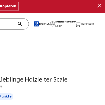
Kopieren
Kundenkonto
PAYBACK
Warenkorb
Login
ieblinge Holzleiter Scale
0
)
Punkte