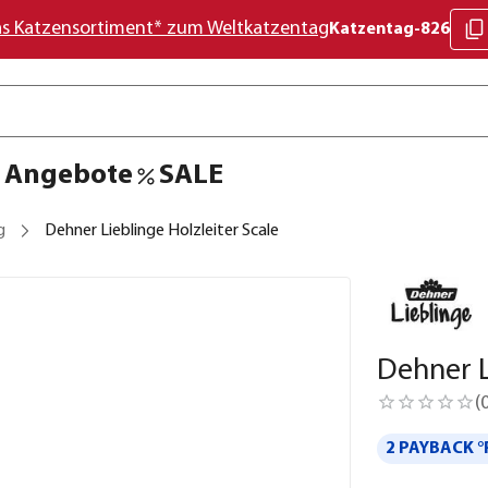
as Katzensortiment* zum Weltkatzentag
Katzentag-826
Angebote
SALE
g
Dehner Lieblinge Holzleiter Scale
Dehner L
(
2 PAYBACK °