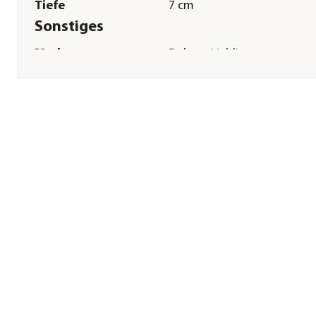
Tiefe
7 cm
Sonstiges
Marke
Dehner Lieblinge
Tierart
Nager|Kleintiere|Hamster