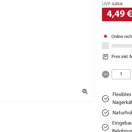
UVP
4,99 €
4,49 
Online nic
Preis inkl.
1
Flexible
Nagerkäf
Naturhol
Eingebau
Belohnu