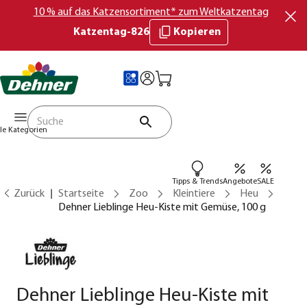
10 % auf das Katzensortiment* zum Weltkatzentag
Katzentag-826
Kopieren
lle Kategorien
Tipps & Trends
Angebote
SALE
Zurück
Startseite
Zoo
Kleintiere
Heu
Dehner Lieblinge Heu-Kiste mit Gemüse, 100 g
Dehner Lieblinge Heu-Kiste mit