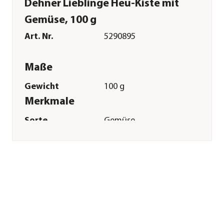
Dehner Lieblinge Heu-Kiste mit
Gemüse, 100 g
Art. Nr.
5290895
Maße
Gewicht
100 g
Merkmale
Sorte
Gemüse
Futterart
Ergänzungsfutter
Sonstiges
Marke
Dehner Lieblinge
Tierart
Zwergkaninchen|Hamster|Rennm
Herstellerangaben
Land
Deutschland