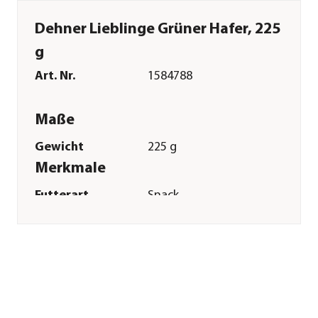
Dehner Lieblinge Grüner Hafer, 225
g
Art. Nr.
1584788
Maße
Gewicht
225 g
Merkmale
Futterart
Snack
Spezialfutter
Zahnpflege|Magen
& Darm
Verpackung
Beutel
Sonstiges
Marke
Dehner Lieblinge