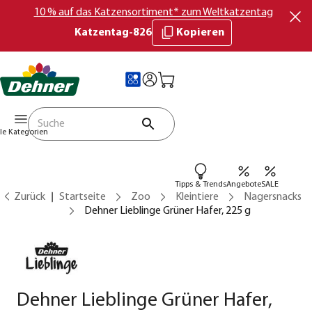
10 % auf das Katzensortiment* zum Weltkatzentag
Katzentag-826
Kopieren
lle Kategorien
Tipps & Trends
Angebote
SALE
Zurück
Startseite
Zoo
Kleintiere
Nagersnacks
Dehner Lieblinge Grüner Hafer, 225 g
Dehner Lieblinge Grüner Hafer,