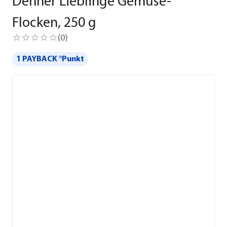
Dehner Lieblinge Gemüse-
Flocken, 250 g
(
0
)
1 PAYBACK °Punkt