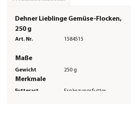
Dehner Lieblinge Gemüse-Flocken,
250 g
Art. Nr.
1584515
Maße
Gewicht
250 g
Merkmale
Futterart
Ergänzungsfutter
Verpackung
Beutel
Sonstiges
Marke
Dehner Lieblinge
Tierart
Nager|Kleintiere|Zwergkaninc
Herstellerangaben