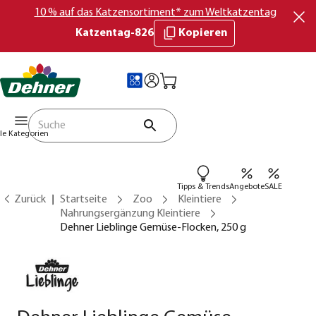
10 % auf das Katzensortiment* zum Weltkatzentag
Katzentag-826
Kopieren
lle Kategorien
Tipps & Trends
Angebote
SALE
Zurück
Startseite
Zoo
Kleintiere
Nahrungsergänzung Kleintiere
Dehner Lieblinge Gemüse-Flocken, 250 g