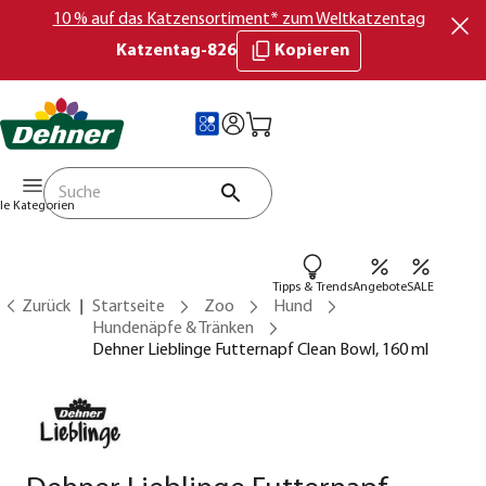
10 % auf das Katzensortiment* zum Weltkatzentag
Katzentag-826
Kopieren
lle Kategorien
Tipps & Trends
Angebote
SALE
Zurück
Startseite
Zoo
Hund
Hundenäpfe & Tränken
Dehner Lieblinge Futternapf Clean Bowl, 160 ml