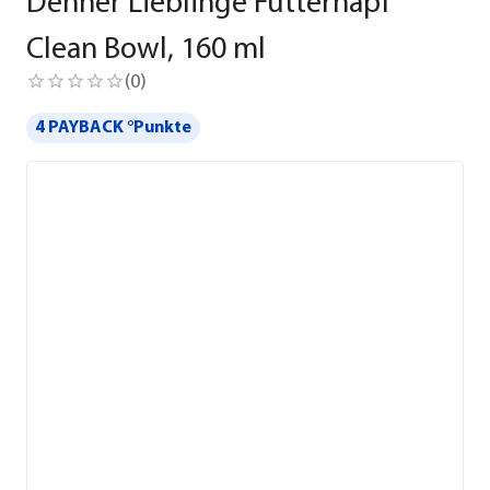
Dehner Lieblinge Futternapf
Clean Bowl, 160 ml
(
0
)
4 PAYBACK °Punkte