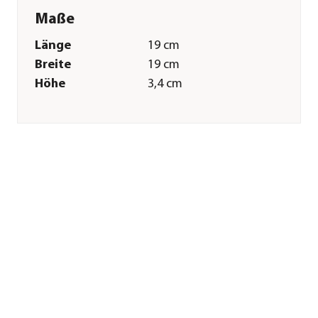
Maße
Länge
19 cm
Breite
19 cm
Höhe
3,4 cm
Volumen
160 ml
Merkmale
Farbe
Dunkelgrau
Materialien
Silikon|Edelstahl
Sonstiges
Marke
Dehner Lieblinge
Tierart
Hunde|Katzen
Herstellerangaben
Land
Deutschland
Firma
Dehner