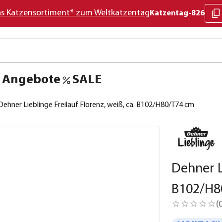
as Katzensortiment* zum Weltkatzentag
Katzentag-826
Angebote
SALE
Dehner Lieblinge Freilauf Florenz, weiß, ca. B102/H80/T74 cm
Dehner L
B102/H8
(