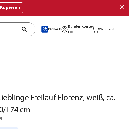
Kopieren
Kundenkonto
PAYBACK
Warenkorb
Login
ieblinge Freilauf Florenz, weiß, ca.
0/T74 cm
0
)