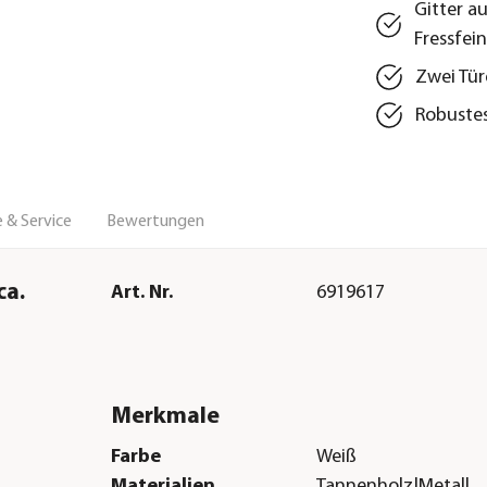
Gitter a
Fressfei
Zwei Tür
Robustes
 & Service
Bewertungen
ca.
Art. Nr.
6919617
Merkmale
Farbe
Weiß
Materialien
Tannenholz|Metall