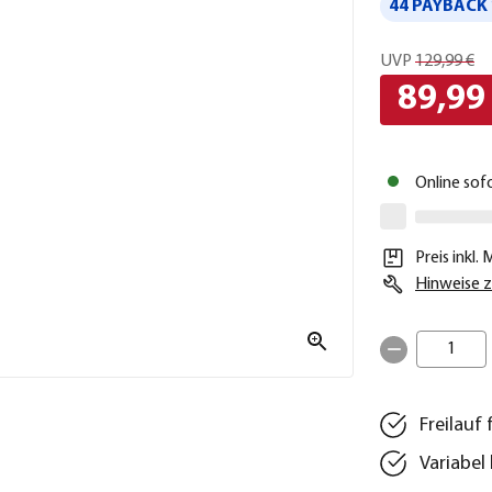
44 PAYBACK 
UVP
129,99 €
89,99
Online sof
Preis inkl.
Hinweise z
1
Freilauf
Variabel