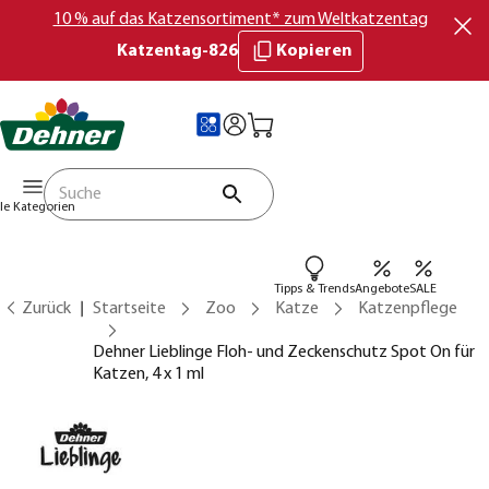
10 % auf das Katzensortiment* zum Weltkatzentag
Katzentag-826
Kopieren
lle Kategorien
Tipps & Trends
Angebote
SALE
Zurück
Startseite
Zoo
Katze
Katzenpflege
Dehner Lieblinge Floh- und Zeckenschutz Spot On für
Katzen, 4 x 1 ml