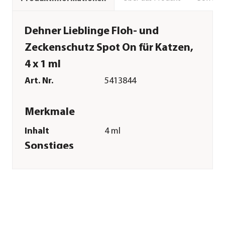
Dehner Lieblinge Floh- und
Zeckenschutz Spot On für Katzen,
4 x 1 ml
Art. Nr.
5413844
Merkmale
Inhalt
4 ml
Sonstiges
Marke
Dehner Lieblinge
Zulassung
Registriernummer:
N-112396
Tierart
Katzen
Warnhinweis
Biozidprodukte