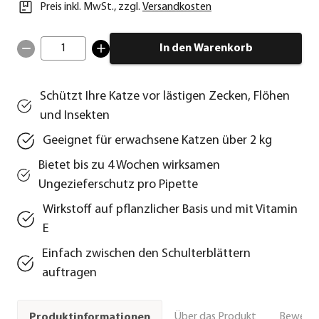
Preis inkl. MwSt.
,
zzgl.
Versandkosten
1
In den Warenkorb
Schützt Ihre Katze vor lästigen Zecken, Flöhen
und Insekten
Geeignet für erwachsene Katzen über 2 kg
Bietet bis zu 4 Wochen wirksamen
Ungezieferschutz pro Pipette
Wirkstoff auf pflanzlicher Basis und mit Vitamin
E
Einfach zwischen den Schulterblättern
auftragen
Über das Produkt
Bewert
Produktinformationen