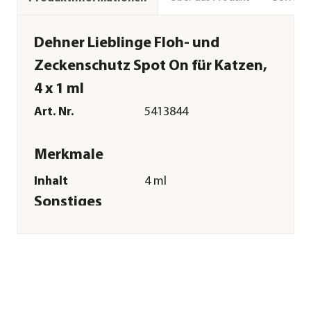
Dehner Lieblinge Floh- und
Zeckenschutz Spot On für Katzen,
4 x 1 ml
Art. Nr.
5413844
Merkmale
Inhalt
4 ml
Sonstiges
Marke
Dehner Lieblinge
Zulassung
Registriernummer:
N-112396
Tierart
Katzen
Warnhinweis
Biozidprodukte