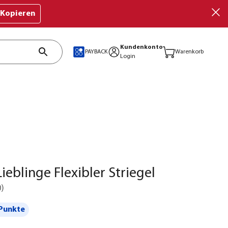
Kopieren
Kundenkonto
PAYBACK
Warenkorb
Login
ieblinge Flexibler Striegel
0
)
Punkte