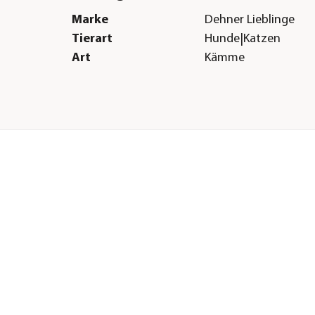
Marke
Dehner Lieblinge
Tierart
Hunde|Katzen
Art
Kämme
H &