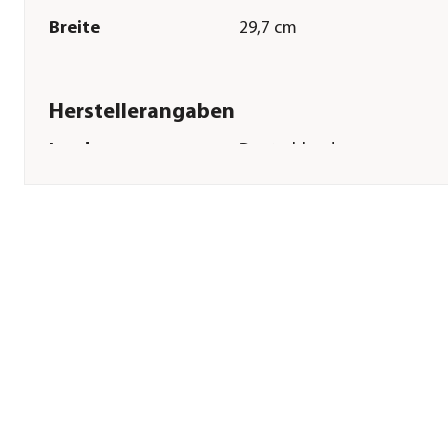
Breite
29,7 cm
Herstellerangaben
Land
Deutschland
Firma
Dehner Gartencenter Gmb
Co. KG
E-Mail
service@dehner.de
Straße
Donauwörther Str.
Hausnummer
3-5
Postleitzahl
86641
Stadt
Rain