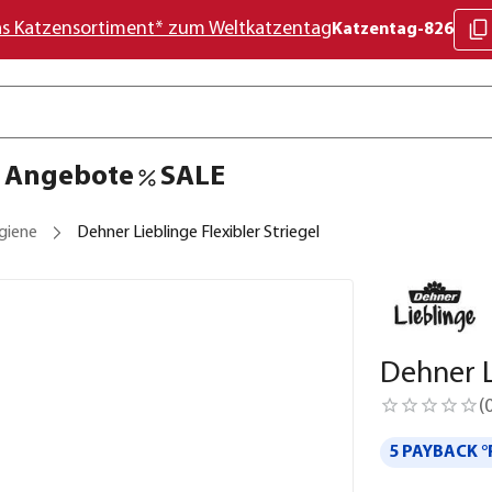
as Katzensortiment* zum Weltkatzentag
Katzentag-826
Angebote
SALE
giene
Dehner Lieblinge Flexibler Striegel
Dehner L
(
5 PAYBACK °