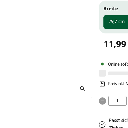
Breite
29,7 cm
11,99
Online sof
Preis inkl.
1
Passt si