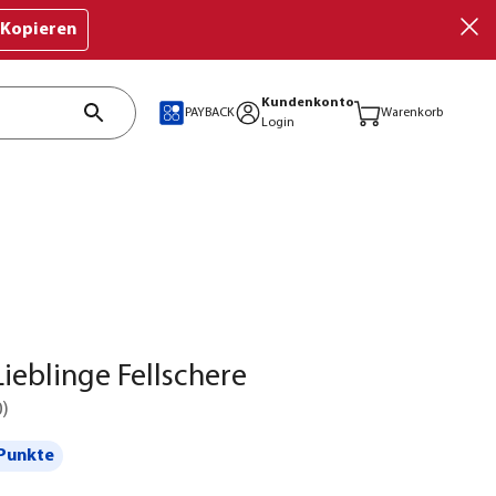
Kopieren
Kundenkonto
PAYBACK
Warenkorb
Login
ieblinge Fellschere
0
)
Punkte