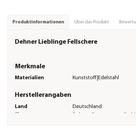
Über das Produkt
Bewert
Produktinformationen
Dehner Lieblinge Fellschere
Merkmale
Materialien
Kunststoff|Edelstahl
Herstellerangaben
Land
Deutschland
Firma
Dehner Gartencenter Gmb
Co. KG
E-Mail
service@dehner.de