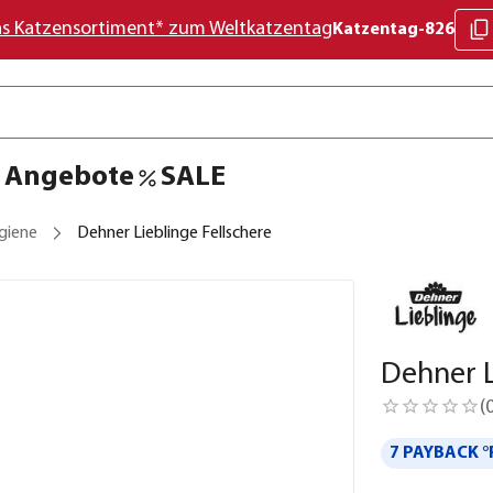
as Katzensortiment* zum Weltkatzentag
Katzentag-826
Angebote
SALE
giene
Dehner Lieblinge Fellschere
Dehner L
(
7 PAYBACK °