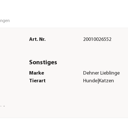
ungen
Art. Nr.
20010026552
Sonstiges
Marke
Dehner Lieblinge
Tierart
Hunde|Katzen
H &