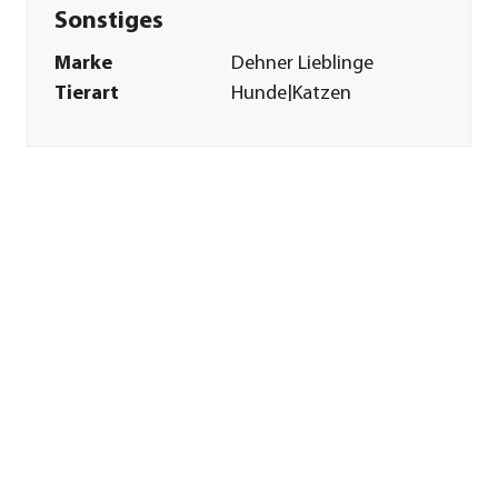
Sonstiges
Marke
Dehner Lieblinge
Tierart
Hunde|Katzen
Herstellerangaben
Land
Deutschland
Firma
Dehner
Gartencenter GmbH
& Co. KG
E-Mail
service@dehner.de
Straße
Donauwörther Str.
Hausnummer
3-5
Postleitzahl
86641
Stadt
Rain