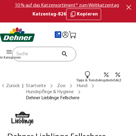
10 % auf das Katzensortiment* zum Weltkatzentag
Katzentag-826
Kopieren
lle Kategorien
Tipps & Trends
Angebote
SALE
Zurück
Startseite
Zoo
Hund
Hundepflege & Hygiene
Dehner Lieblinge Fellschere