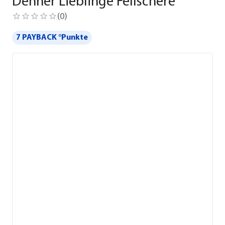
Dehner Lieblinge Fellschere
(
0
)
7 PAYBACK °Punkte