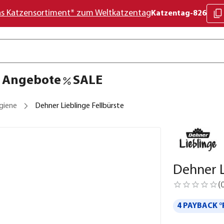
as Katzensortiment* zum Weltkatzentag
Katzentag-826
Angebote
SALE
giene
Dehner Lieblinge Fellbürste
Dehner L
(
4 PAYBACK °