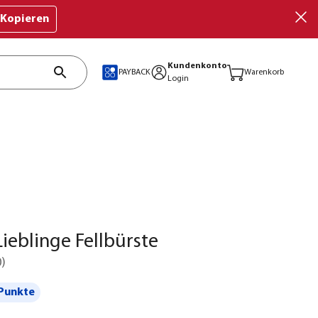
Kopieren
Kundenkonto
PAYBACK
Warenkorb
Login
ieblinge Fellbürste
0
)
Punkte