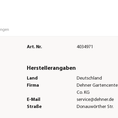
ungen
Art. Nr.
4034971
Herstellerangaben
Land
Deutschland
Firma
Dehner Gartencent
Co. KG
E-Mail
service@dehner.de
Straße
Donauwörther Str.
Hausnummer
3-5