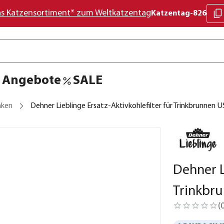
as Katzensortiment* zum Weltkatzentag
Katzentag-826
Angebote
SALE
nken
Dehner Lieblinge Ersatz-Aktivkohlefilter für Trinkbrunnen 
Dehner L
Trinkbr
(