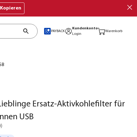
Kopieren
Kundenkonto
PAYBACK
Warenkorb
Login
USB
ieblinge Ersatz-Aktivkohlefilter für
unnen USB
0
)