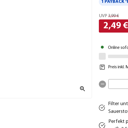
1 PAYBACK °
UVP
3,99 €
2,49 
Online sof
Preis inkl.
Filter u
Sauersto
Perfekt 