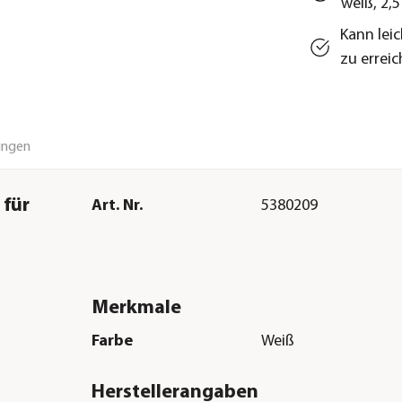
weiß, 2,5 
Kann lei
zu errei
ungen
 für
Art. Nr.
5380209
Merkmale
Farbe
Weiß
Herstellerangaben