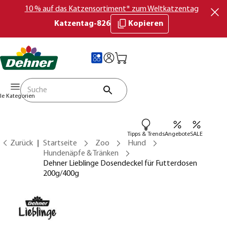
10 % auf das Katzensortiment* zum Weltkatzentag
Katzentag-826
Kopieren
lle Kategorien
Tipps & Trends
Angebote
SALE
Zurück
Startseite
Zoo
Hund
Hundenäpfe & Tränken
Dehner Lieblinge Dosendeckel für Futterdosen
200g/400g