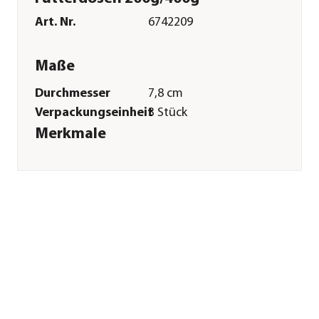
Art. Nr.
6742209
Maße
Durchmesser
7,8 cm
Verpackungseinheit
3 Stück
Merkmale
Farbe
Schwarz
Materialien
Polyethylen
Sonstiges
Marke
Dehner Lieblinge
Tierart
Hunde|Katzen
Herstellerangaben
Land
Deutschland
Firma
Dehner