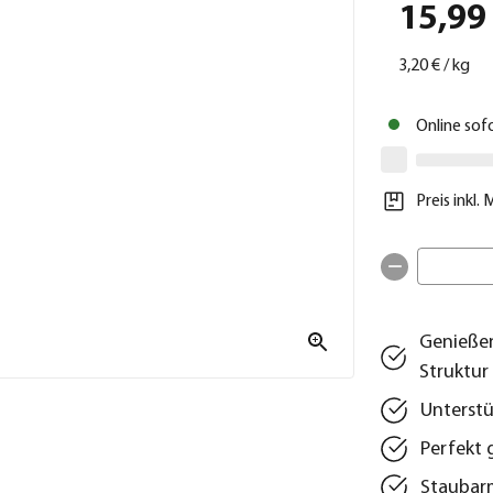
15,99
3,20 €
/
kg
Online sof
Preis inkl.
Genießen
Struktur
Unterstü
Perfekt 
Staubarm