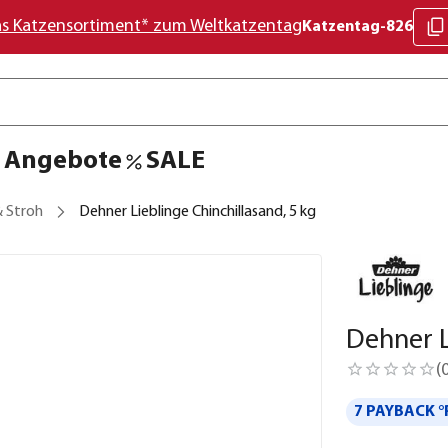
as Katzensortiment* zum Weltkatzentag
Katzentag-826
Angebote
SALE
& Stroh
Dehner Lieblinge Chinchillasand, 5 kg
Dehner L
(
7 PAYBACK °