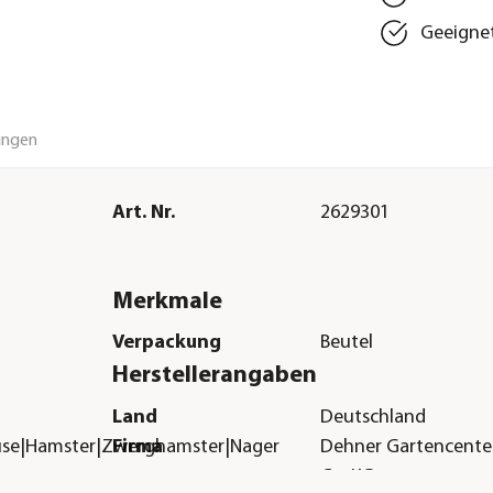
Geeignet
ungen
Art. Nr.
2629301
Merkmale
Verpackung
Beutel
Herstellerangaben
Land
Deutschland
use|Hamster|Zwerghamster|Nager
Firma
Dehner Gartencent
Co. KG