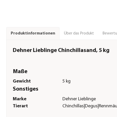
Über das Produkt
Bewert
Produktinformationen
Dehner Lieblinge Chinchillasand, 5 kg
Maße
Gewicht
5 kg
Sonstiges
Marke
Dehner Lieblinge
Tierart
Chinchillas|Degus|Rennmä