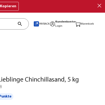
Kopieren
Kundenkonto
PAYBACK
Warenkorb
Login
ieblinge Chinchillasand, 5 kg
0
)
Punkte