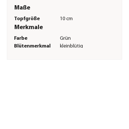
Maße
Topfgröße
10 cm
Merkmale
Farbe
Grün
Blütenmerkmal
kleinblütig
Pflege
Standort
hell|halbschattig|keine
direkte Sonne
Sonstiges
Marke
Dehner Lieblinge
Herstellerangaben
Land
Deutschland
Firma
Dehner
Gartencenter GmbH