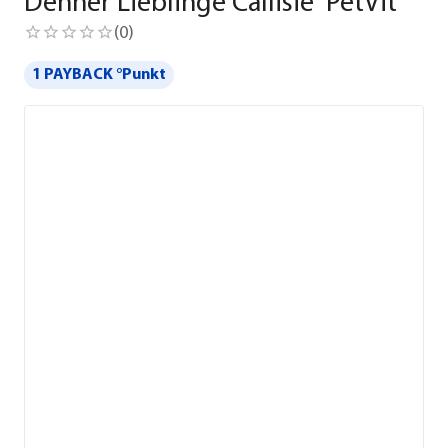
Dehner Lieblinge Callisie 'PetVit'
(
0
)
1 PAYBACK °Punkt