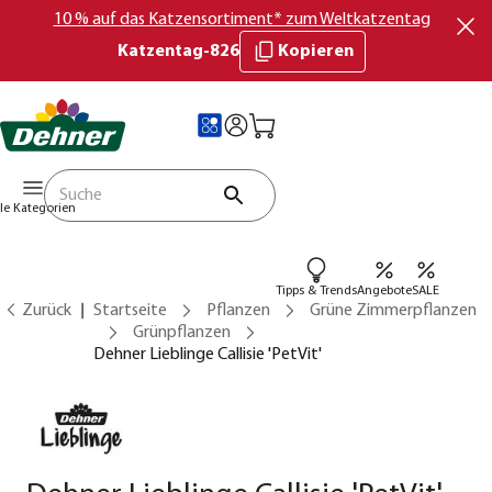
10 % auf das Katzensortiment* zum Weltkatzentag
Katzentag-826
Kopieren
lle Kategorien
Tipps & Trends
Angebote
SALE
Zurück
Startseite
Pflanzen
Grüne Zimmerpflanzen
Grünpflanzen
Dehner Lieblinge Callisie 'PetVit'