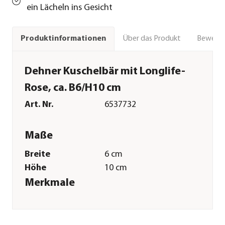
ein Lächeln ins Gesicht
Über das Produkt
Bewert
Produktinformationen
Dehner Kuschelbär mit Longlife-
Rose, ca. B6/H10 cm
Art. Nr.
6537732
Maße
Breite
6 cm
Höhe
10 cm
Merkmale
Farbe
Rot
Materialien
Naturmaterial|Polyester