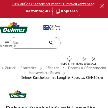
10 % auf das Katzensortiment* zum Weltkatzentag
Katzentag-826
Kopieren
lle Kategorien
Tipps & Trends
Angebote
SALE
Zurück
Startseite
Pflanzen
Floristik & Pflanzendeko
Konservierte Rosen
Dehner Kuschelbär mit Longlife-Rose, ca. B6/H10 cm