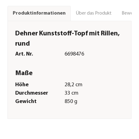
Über das Produkt
Bewert
Produktinformationen
Dehner Kunststoff-Topf mit Rillen,
rund
Art. Nr.
6698476
Maße
Höhe
28,2 cm
Durchmesser
33 cm
Gewicht
850 g
Innenmaß Höhe
22,3 cm
Innenmaß
28,7 cm
Durchmesser
Innenmaß
21 cm