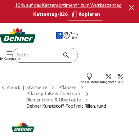
10 % auf das Katzensortiment* zum Weltkatzentag
Katzentag-826
Kopieren
lle Kategorien
Tipps & Trends
Angebote
SALE
Zurück
Startseite
Pflanzen
Pflanzgefäße & Übertöpfe
Blumentöpfe & Übertöpfe
Dehner Kunststoff-Topf mit Rillen, rund