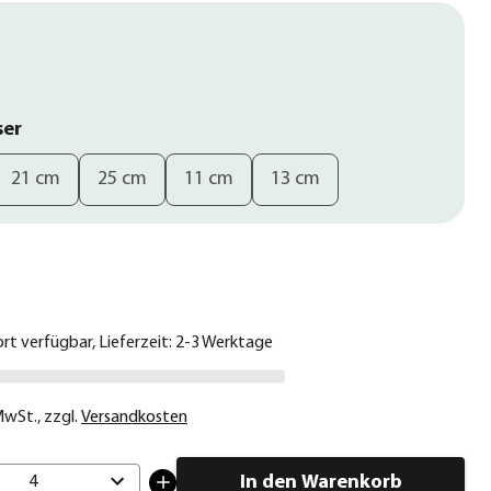
ser
21 cm
25 cm
11 cm
13 cm
€
ort verfügbar, Lieferzeit: 2-3 Werktage
 MwSt.
,
zzgl.
Versandkosten
In den Warenkorb
4