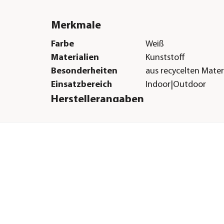
Merkmale
Farbe
Weiß
Materialien
Kunststoff
Besonderheiten
aus recycelten Mater
Einsatzbereich
Indoor|Outdoor
Herstellerangaben
Land
DE
Firma
Dehner Gartencent
Co. KG
E-Mail
service@dehner.de
Straße
Donauwörther Str.
Hausnummer
3-5
Postleitzahl
86641
Stadt
Rain