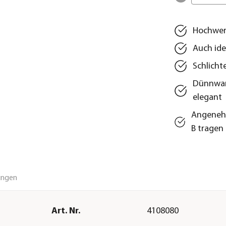
Hochwert
Auch ide
Schlicht
Dünnwand
elegant
Angenehm
B tragen
ungen
Art. Nr.
4108080