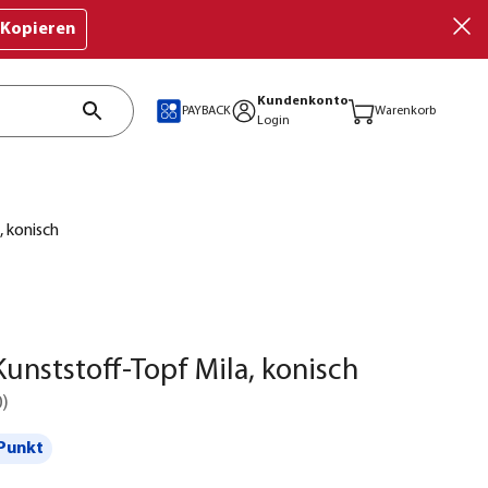
Kopieren
Kundenkonto
PAYBACK
Warenkorb
Login
, konisch
unststoff-Topf Mila, konisch
0
)
Punkt