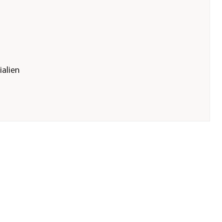
ialien
er GmbH &