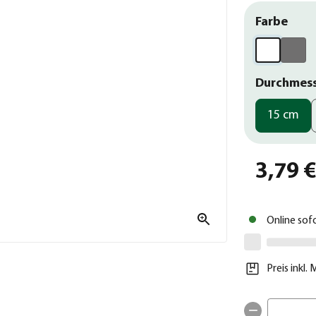
Farbe
Durchmes
15 cm
3,79 
Online sof
Preis inkl.