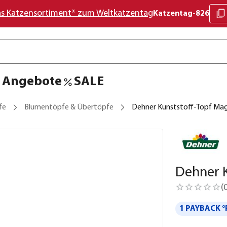
as Katzensortiment* zum Weltkatzentag
Katzentag-826
Angebote
SALE
fe
Blumentöpfe & Übertöpfe
Dehner Kunststoff-Topf Magn
Dehner K
(
1 PAYBACK °