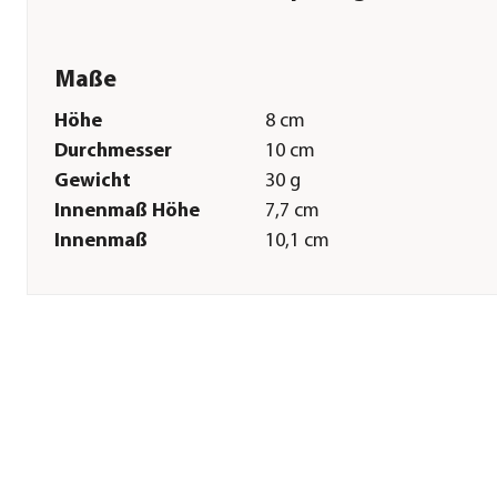
Maße
Höhe
8 cm
Durchmesser
10 cm
Gewicht
30 g
Innenmaß Höhe
7,7 cm
Innenmaß
10,1 cm
Durchmesser
Sonstiges
Marke
Dehner
Qualität
Markenqualität