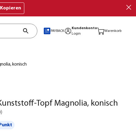
Kopieren
Kundenkonto
PAYBACK
Warenkorb
Login
olia, konisch
unststoff-Topf Magnolia, konisch
0
)
Punkt