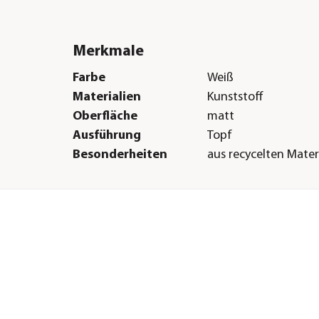
Merkmale
Farbe
Weiß
Materialien
Kunststoff
Oberfläche
matt
Ausführung
Topf
Besonderheiten
aus recycelten Mater
Form
Konisch
Einsatzbereich
Indoor
Herstellerangaben
Land
DE
Firma
Dehner Gartencent
Co. KG
E-Mail
service@dehner.de
Straße
Donauwörther Str.