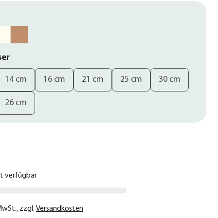
ser
14 cm
16 cm
21 cm
25 cm
30 cm
26 cm
€
ht verfügbar
 MwSt.
,
zzgl.
Versandkosten