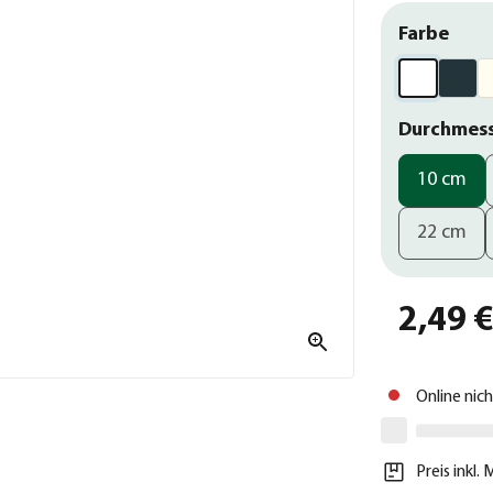
Farbe
Durchmes
10 cm
22 cm
2,49 
Online nic
Preis inkl.