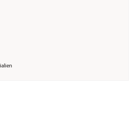
ialien
er GmbH &