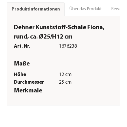
Über das Produkt
Bewert
Produktinformationen
Dehner Kunststoff-Schale Fiona,
rund, ca. Ø25/H12 cm
Art. Nr.
1676238
Maße
Höhe
12 cm
Durchmesser
25 cm
Merkmale
Farbe
Schwarz
Materialien
Kunststoff
Besonderheiten
aus recycelten
Materialien