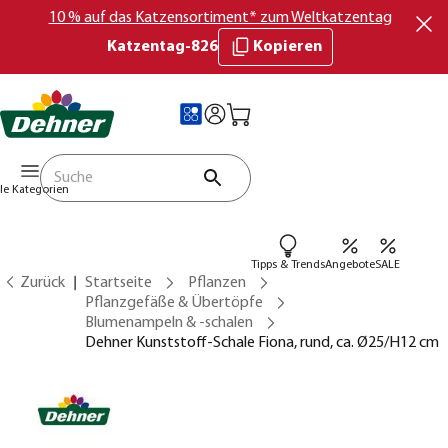
10 % auf das Katzensortiment* zum Weltkatzentag
Katzentag-826
Kopieren
lle Kategorien
Tipps & Trends
Angebote
SALE
Zurück
Startseite
Pflanzen
Pflanzgefäße & Übertöpfe
Blumenampeln & -schalen
Dehner Kunststoff-Schale Fiona, rund, ca. Ø25/H12 cm