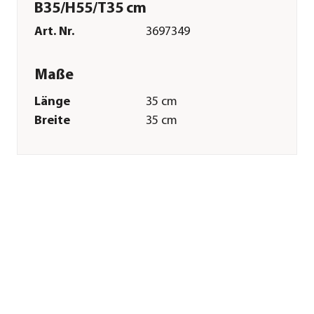
B35/H55/T35 cm
Art. Nr.
3697349
Maße
Länge
35 cm
Breite
35 cm
Höhe
55 cm
Gewicht
1,9 kg
Merkmale
Farbe
Dunkelgrau
Materialien
Kunststoff
Form
Konisch
Eigenschaften
frostbeständig
Inhalt
42 l
Einsatzbereich
Outdoor