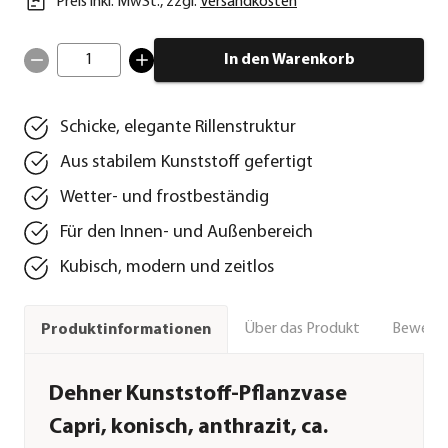
Preis inkl. MwSt.
,
zzgl.
Versandkosten
1
In den Warenkorb
Schicke, elegante Rillenstruktur
Aus stabilem Kunststoff gefertigt
Wetter- und frostbeständig
Für den Innen- und Außenbereich
Kubisch, modern und zeitlos
Über das Produkt
Bewert
Produktinformationen
Dehner Kunststoff-Pflanzvase
Capri, konisch, anthrazit, ca.