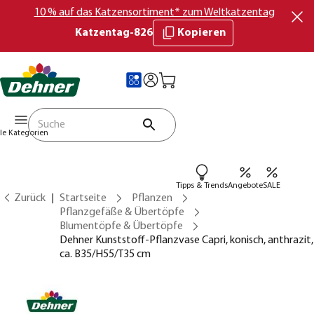
10 % auf das Katzensortiment* zum Weltkatzentag
Katzentag-826
Kopieren
lle Kategorien
Tipps & Trends
Angebote
SALE
Zurück
Startseite
Pflanzen
Pflanzgefäße & Übertöpfe
Blumentöpfe & Übertöpfe
Dehner Kunststoff-Pflanzvase Capri, konisch, anthrazit,
ca. B35/H55/T35 cm