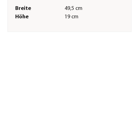
Breite
49,5 cm
Höhe
19 cm
Tiefe
19 cm
Gewicht
2,26 kg
Innenmaß Breite
48,5 cm
Innenmaß Höhe
18,5 cm
Innenmaß Tiefe
18 cm
Merkmale
Farbe
Anthrazit
Materialien
Polypropylen
Form
Rechteckig
Eigenschaften
frostbeständig
Einsatzbereich
Indoor|Outdoor
Sonstiges
Marke
Dehner