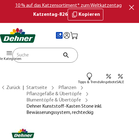
10 % auf das Katzensortiment* zum Weltkatzentag
Katzentag-826
Kopieren
lle Kategorien
Tipps & Trends
Angebote
SALE
Zurück
Startseite
Pflanzen
Pflanzgefäße & Übertöpfe
Blumentöpfe & Übertöpfe
Dehner Kunststoff-Kasten Stone inkl.
Bewässerungssystem, rechteckig