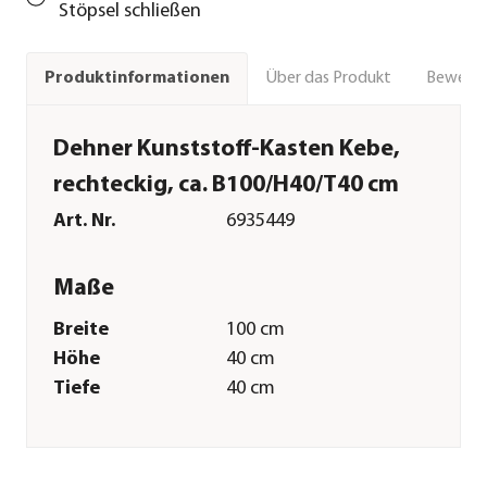
Stöpsel schließen
Über das Produkt
Bewert
Produktinformationen
Dehner Kunststoff-Kasten Kebe,
rechteckig, ca. B100/H40/T40 cm
Art. Nr.
6935449
Maße
Breite
100 cm
Höhe
40 cm
Tiefe
40 cm
Gewicht
8,3 kg
Innenmaß Breite
89 cm
Innenmaß Höhe
35 cm