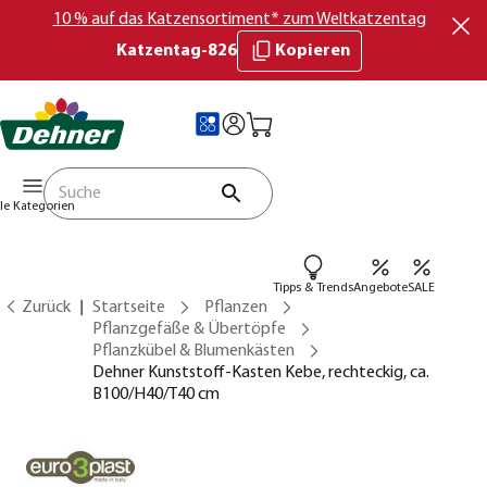
10 % auf das Katzensortiment* zum Weltkatzentag
Katzentag-826
Kopieren
lle Kategorien
Tipps & Trends
Angebote
SALE
Zurück
Startseite
Pflanzen
Pflanzgefäße & Übertöpfe
Pflanzkübel & Blumenkästen
Dehner Kunststoff-Kasten Kebe, rechteckig, ca.
B100/H40/T40 cm