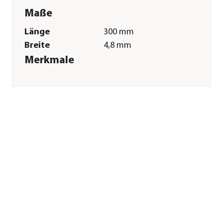
Maße
Länge
300 mm
Breite
4,8 mm
Merkmale
Farbe
Transparent
Materialien
Kunststoff
Inhalt
50 Stück
Sonstiges
Marke
Dehner
Qualität
Markenqualität
Lieferumfang
50 Kabelbinder
Herstellerangaben
Land
DE
Firma
Dehner