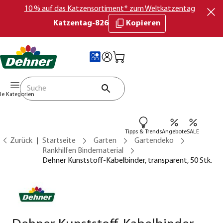
10 % auf das Katzensortiment* zum Weltkatzentag
Katzentag-826
Kopieren
lle Kategorien
Tipps & Trends
Angebote
SALE
Zurück
Startseite
Garten
Gartendeko
Rankhilfen Bindematerial
Dehner Kunststoff-Kabelbinder, transparent, 50 Stk.