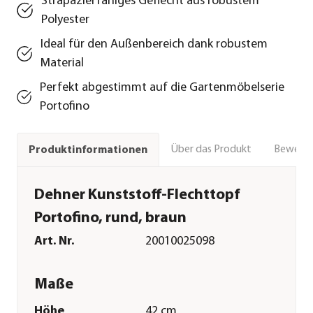
Strapazierfähiges Geflecht aus robustem
Polyester
Ideal für den Außenbereich dank robustem
Material
Perfekt abgestimmt auf die Gartenmöbelserie
Portofino
Über das Produkt
Bewert
Produktinformationen
Dehner Kunststoff-Flechttopf
Portofino, rund, braun
Art. Nr.
20010025098
Maße
Höhe
42 cm