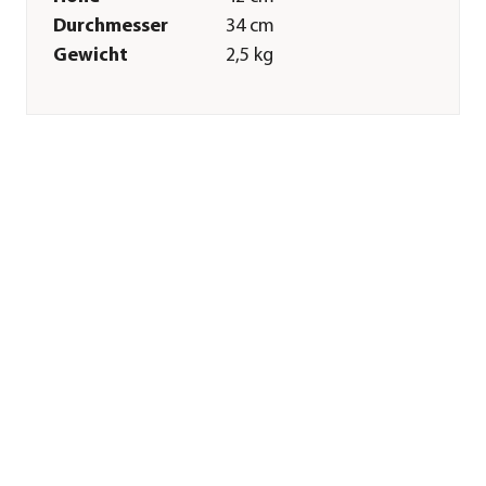
Durchmesser
34 cm
Gewicht
2,5 kg
Innenmaß Höhe
27 cm
Innenmaß
26 cm
Durchmesser
Innenmaß
20 cm
Bodendurchmesser
Außenmaß
21 cm
Bodendurchmesser
Merkmale
Farbe
Hellbraun|Beige
Materialien
Polyester|Kunststoff
Form
Rund
Eigenschaften
frostbeständig
Einsatzbereich
Outdoor
Sonstiges