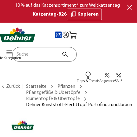
10 % auf das Katzensortiment* zum Weltkatzentag
Katzentag-826
Kopieren
lle Kategorien
Tipps & Trends
Angebote
SALE
Zurück
Startseite
Pflanzen
Pflanzgefäße & Übertöpfe
Blumentöpfe & Übertöpfe
Dehner Kunststoff-Flechttopf Portofino, rund, braun