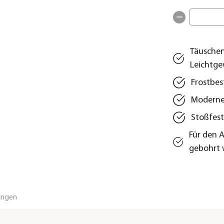
Täuschen
Leichtge
Frostbes
Moderne
Stoßfest
Für den 
gebohrt
ungen