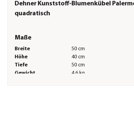
Dehner Kunststoff-Blumenkübel Palerm
quadratisch
Maße
Breite
50 cm
Höhe
40 cm
Tiefe
50 cm
Gewicht
4,6 kg
Sonstiges
Marke
Dehner
Qualität
Markenqualität
Hinweis
ohne Bodenloch - kann
bedenkenlos gebohrt werd