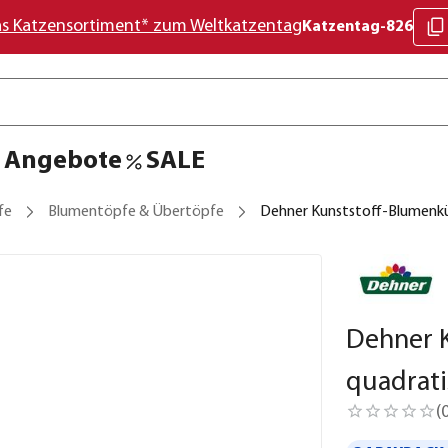
as Katzensortiment* zum Weltkatzentag
Katzentag-826
Angebote
SALE
fe
Blumentöpfe & Übertöpfe
Dehner Kunststoff-Blumenkü
Dehner 
quadrati
(