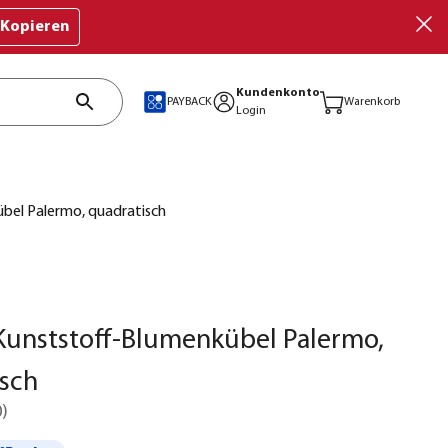
Kopieren
Kundenkonto
PAYBACK
Warenkorb
Login
bel Palermo, quadratisch
Kunststoff-Blumenkübel Palermo,
sch
0
)