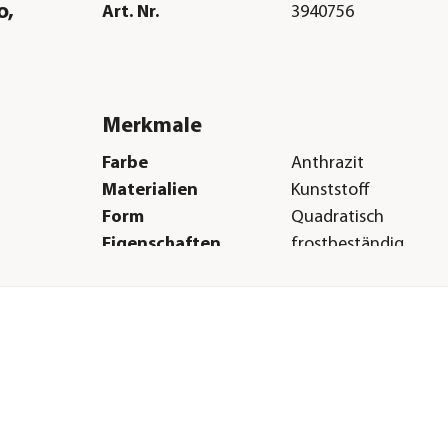
o,
Art. Nr.
3940756
Merkmale
Farbe
Anthrazit
Materialien
Kunststoff
Form
Quadratisch
Eigenschaften
frostbeständig
Inhalt
55 l
Einsatzbereich
Outdoor
Herstellerangaben
Land
DE
Firma
Dehner Gartencent
Co. KG
en
E-Mail
service@dehner.de