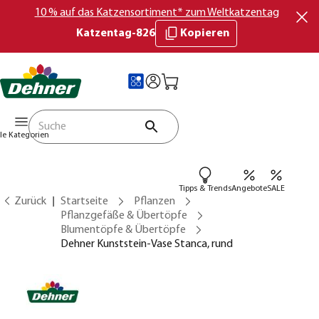
10 % auf das Katzensortiment* zum Weltkatzentag
Katzentag-826
Kopieren
lle Kategorien
Tipps & Trends
Angebote
SALE
Zurück
Startseite
Pflanzen
Pflanzgefäße & Übertöpfe
Blumentöpfe & Übertöpfe
Dehner Kunststein-Vase Stanca, rund