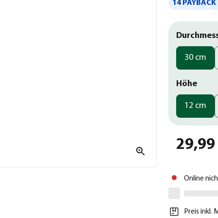
14 PAYBACK 
Durchmes
30 cm
Höhe
12 cm
29,99
Online nic
Preis inkl.