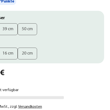
°Punkte
ser
39 cm
50 cm
16 cm
20 cm
 €
ht verfügbar
 MwSt.
,
zzgl.
Versandkosten