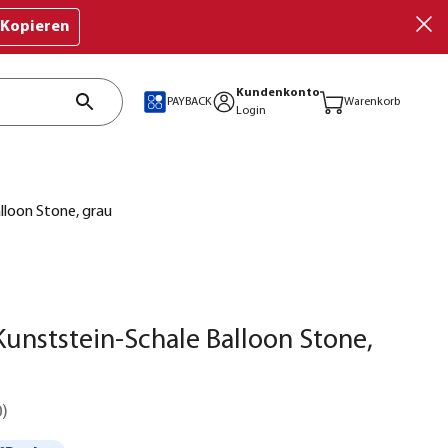
Kopieren
Kundenkonto
PAYBACK
Warenkorb
Login
lloon Stone, grau
unststein-Schale Balloon Stone,
0
)