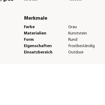
Merkmale
Farbe
Grau
Materialien
Kunststein
Form
Rund
Eigenschaften
frostbeständig
Einsatzbereich
Outdoor
Herstellerangaben
Land
DE
Firma
Dehner Gartencent
Co. KG
E-Mail
service@dehner.de
Straße
Donauwörther Str.
Hausnummer
3-5