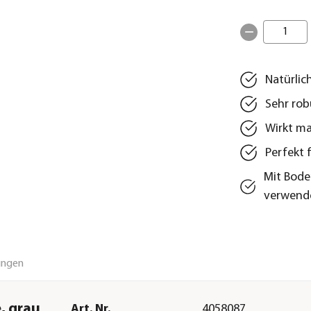
1
Natürlic
Sehr rob
Wirkt ma
Perfekt 
Mit Bode
verwend
ungen
, grau
Art. Nr.
4058087