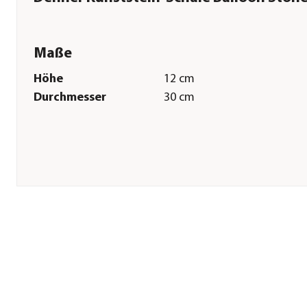
Maße
Höhe
12 cm
Durchmesser
30 cm
Sonstiges
Marke
Dehner
Qualität
Markenqualität