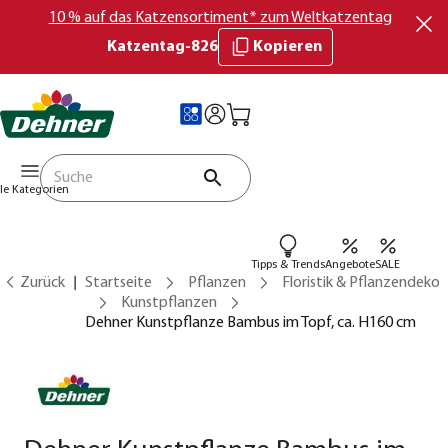
10 % auf das Katzensortiment* zum Weltkatzentag
Katzentag-826
Kopieren
lle Kategorien
Tipps & Trends
Angebote
SALE
Zurück
Startseite
Pflanzen
Floristik & Pflanzendeko
Kunstpflanzen
Dehner Kunstpflanze Bambus im Topf, ca. H160 cm