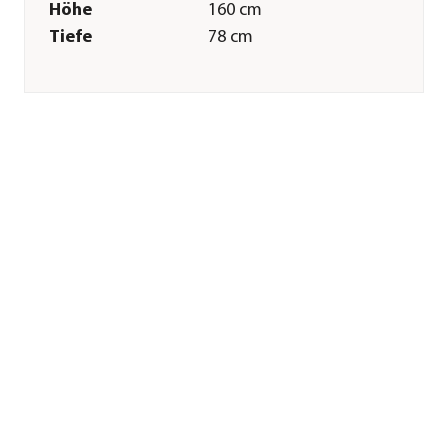
Höhe
160 cm
Tiefe
78 cm
Gewicht
2,87 kg
Merkmale
Farbe
Grün
Materialien
Kunststoff
Einsatzbereich
Indoor
Sonstiges
Marke
Dehner
Herstellerangaben
Land
DE
Firma
Dehner
Gartencenter GmbH
& Co. KG
E-Mail
service@dehner.de