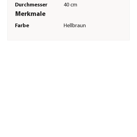
Durchmesser
40 cm
Merkmale
Farbe
Hellbraun
Materialien
Naturmaterial|Metall
Ausführung
Kranz|beidseitig
gebunden
Besonderheiten
handgefertigt
Sonstiges
Marke
Dehner
Qualität
Markenqualität
Hinweis
Kann minimal von
der Abbildung
abweichen.
Herstellerangaben
Land
DE