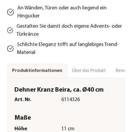
An Wänden, Türen oder auch liegend ein
Hingucker
Gestalten Sie damit doch eigene Advents- oder
Türkränze
Schlichte Eleganz trifft auf langlebiges Trend-
Material
Über das Produkt
Bewert
Produktinformationen
Dehner Kranz Beira, ca. Ø40 cm
Art. Nr.
6114326
Maße
Höhe
11 cm