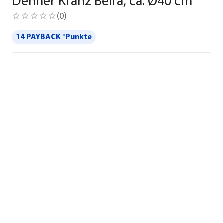
Dehner Kranz Beira, ca. Ø40 cm
(
0
)
14 PAYBACK °Punkte