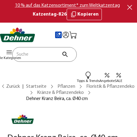
10 % auf das Katzensortiment* zum Weltkatzentag
Katzentag-826
Kopieren
lle Kategorien
Tipps & Trends
Angebote
SALE
Zurück
Startseite
Pflanzen
Floristik & Pflanzendeko
Kränze & Pflanzendeko
Dehner Kranz Beira, ca. Ø40 cm