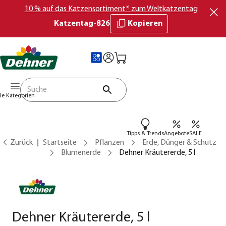
10 % auf das Katzensortiment* zum Weltkatzentag
Katzentag-826
Kopieren
lle Kategorien
Tipps & Trends
Angebote
SALE
Zurück
Startseite
Pflanzen
Erde, Dünger & Schutz
Blumenerde
Dehner Kräutererde, 5 l
Dehner Kräutererde, 5 l