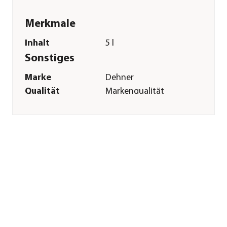
Merkmale
Inhalt
5 l
Sonstiges
Marke
Dehner
Qualität
Markenqualität
Herstellerangaben
Land
DE
Firma
Dehner
Gartencenter GmbH
& Co. KG
E-Mail
service@dehner.de
Straße
Donauwörther Str.
Hausnummer
3-5
Postleitzahl
86641