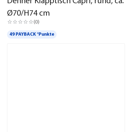
Dehner Klapptisch Capri, rund, ca.
Ø70/H74 cm
(
0
)
49 PAYBACK °Punkte