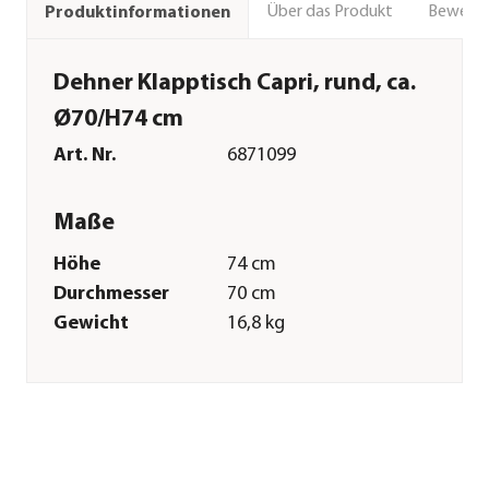
Über das Produkt
Bewert
Produktinformationen
Dehner Klapptisch Capri, rund, ca.
Ø70/H74 cm
Art. Nr.
6871099
Maße
Höhe
74 cm
Durchmesser
70 cm
Gewicht
16,8 kg
Merkmale
Farbe
Grau
Materialien
Stahl|Papierlaminat
Oberfläche
Pulver-Beschichtung
Belastbarkeit
50 kg