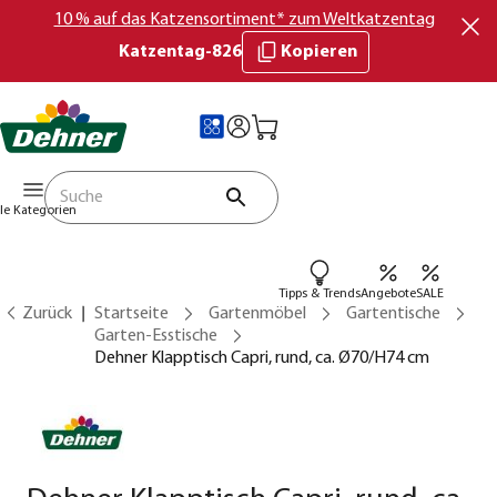
10 % auf das Katzensortiment* zum Weltkatzentag
Katzentag-826
Kopieren
lle Kategorien
Tipps & Trends
Angebote
SALE
Zurück
Startseite
Gartenmöbel
Gartentische
Garten-Esstische
Dehner Klapptisch Capri, rund, ca. Ø70/H74 cm