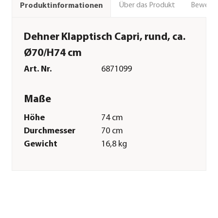
Über das Produkt
Bewert
Produktinformationen
Dehner Klapptisch Capri, rund, ca.
Ø70/H74 cm
Art. Nr.
6871099
Maße
Höhe
74 cm
Durchmesser
70 cm
Gewicht
16,8 kg
Merkmale
Farbe
Grau
Materialien
Stahl|Papierlaminat
Oberfläche
Pulver-Beschichtung
Belastbarkeit
50 kg