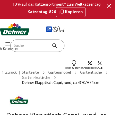
10 % auf das Katzensortiment* zum Weltkatzentag
Katzentag-826
Kopieren
lle Kategorien
Tipps & Trends
Angebote
SALE
Zurück
Startseite
Gartenmöbel
Gartentische
Garten-Esstische
Dehner Klapptisch Capri, rund, ca. Ø70/H74 cm