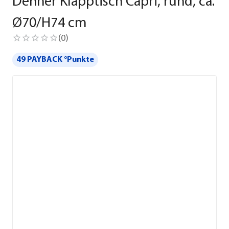
Dehner Klapptisch Capri, rund, ca.
Ø70/H74 cm
(
0
)
49 PAYBACK °Punkte