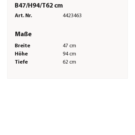
B47/H94/T62 cm
Art. Nr.
4423463
Maße
Breite
47 cm
Höhe
94 cm
Tiefe
62 cm
Gewicht
11,6 kg
Sitzhöhe
40 cm
Merkmale
Farbe
Braun|Hellbraun
Materialien
Akazienholz
Oberfläche
geölt
Belastbarkeit
120 kg
Gastronomie
Nein