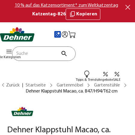
10 % auf das Katzensortiment* zum Weltkatzentag
Katzentag-826
Kopieren
lle Kategorien
Tipps & Trends
Angebote
SALE
Zurück
Startseite
Gartenmöbel
Gartenstühle
Dehner Klappstuhl Macao, ca. B47/H94/T62 cm
Dehner Klappstuhl Macao, ca.