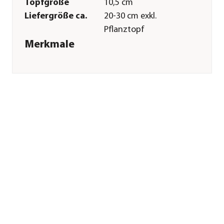
Topfgröße
10,5 cm
Liefergröße ca.
20-30 cm exkl.
Pflanztopf
Merkmale
Farbe
Grün
Erntezeit
Mai|Juni|Juli|August|Septembe
Anbauort
Freiland
Pflege
Standort
sonnig|hell
Bodenbeschaffenheit
humos|durchlässig|nährstoffrei
Pflanzzeit
Frühjahr
Düngung
bei Neupflanzung
sowie regelmäßig in
der
Wachstumsphase
Pflanzabstand ca.
100 cm