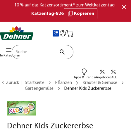
10 % auf das Katzensortiment* zum Weltkatzentag
Katzentag-826
Kopieren
lle Kategorien
Tipps & Trends
Angebote
SALE
Zurück
Startseite
Pflanzen
Kräuter & Gemüse
Gartengemüse
Dehner Kids Zuckererbse
Dehner Kids Zuckererbse